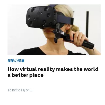
産業の深層
How virtual reality makes the world
a better place
2015年09月01日