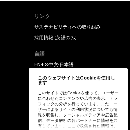
リンク
サステナビリティへの取り組み
採用情報 (英語のみ)
て
言語
EN
ES
中文
日本語
▪
▪
▪
このウェブサイトはCookieを使用し
ます
このサイトではCookieを使って、ユーザー
に合わせたコンテンツや広告の表示、トラ
フィックの分析を行っています。またユー
ザーによるサイトの利用状況についても情
報を収集し、ソーシャルメディアや広告配
信、データ解析の各パートナーに情報を共
有しています。ここで収集された情報は、