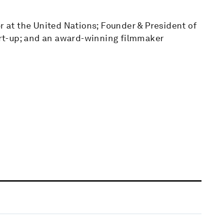
r at the United Nations; Founder & President of
tart-up; and an award-winning filmmaker