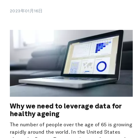
2023年01月16日
Why we need to leverage data for
healthy ageing
The number of people over the age of 65 is growing
rapidly around the world. In the United States