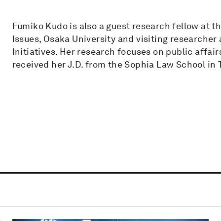
Fumiko Kudo is also a guest research fellow at t
Issues, Osaka University and visiting researcher a
Initiatives. Her research focuses on public affai
received her J.D. from the Sophia Law School in 