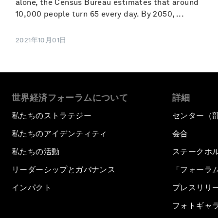
alone, the Census Bureau estimates that around
10,000 people turn 65 every day. By 2050, ...
2021年10月01日
世界経済フォーラムについて
詳細
私たちのストラテジー
センター（
私たちのアイデンティティ
会合
私たちの活動
ステークホ
リーダーシップとガバナンス
「フォーラ
インパクト
プレスリリ
フォトギャ