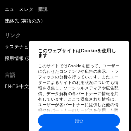
ニュースレター購読
連絡先 (英語のみ)
リンク
サステナビリティへの取り組み
このウェブサイトはCookieを使用し
ます
採用情報 (英語のみ)
このサイトではCookieを使って、ユーザー
に合わせたコンテンツや広告の表示、トラ
言語
フィックの分析を行っています。またユー
ザーによるサイトの利用状況についても情
EN
ES
中文
日本語
▪
▪
▪
報を収集し、ソーシャルメディアや広告配
信、データ解析の各パートナーに情報を共
有しています。ここで収集された情報は、
ユーザーが各パートナーに提供した他の情
報や各パートナーのサービスを使用した際
に収集された情報と組み合わされ、各パー
拒否
トナーによって使用されることがありま
プライバシーポリシーと利用規約
す。