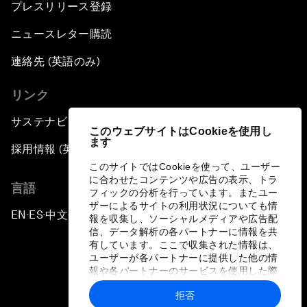
プレスリリース登録
ニュースレター購読
連絡先 (英語のみ)
リンク
サステナビリティへの取り組み
このウェブサイトはCookieを使用し
ます
採用情報 (英語のみ)
このサイトではCookieを使って、ユーザー
に合わせたコンテンツや広告の表示、トラ
言語
フィックの分析を行っています。またユー
ザーによるサイトの利用状況についても情
EN
ES
中文
日本語
▪
▪
▪
報を収集し、ソーシャルメディアや広告配
信、データ解析の各パートナーに情報を共
有しています。ここで収集された情報は、
ユーザーが各パートナーに提供した他の情
報や各パートナーのサービスを使用した際
に収集された情報と組み合わされ、各パー
拒否
トナーによって使用されることがありま