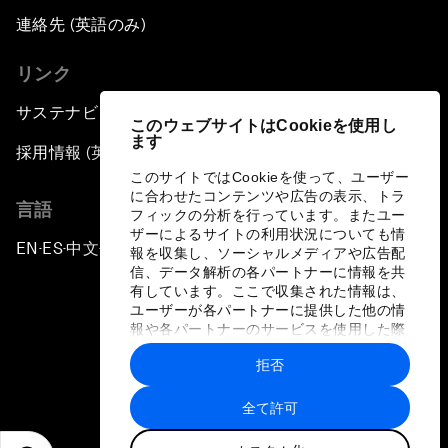
連絡先 (英語のみ)
リンク
サステナビリティへの取り組み
このウェブサイトはCookieを使用し
ます
採用情報 (英語のみ)
このサイトではCookieを使って、ユーザー
に合わせたコンテンツや広告の表示、トラ
言語
フィックの分析を行っています。またユー
ザーによるサイトの利用状況についても情
EN
ES
中文
日本語
▪
▪
▪
報を収集し、ソーシャルメディアや広告配
信、データ解析の各パートナーに情報を共
有しています。ここで収集された情報は、
ユーザーが各パートナーに提供した他の情
報や各パートナーのサービスを使用した際
に収集された情報と組み合わされ、各パー
拒否
トナーによって使用されることがありま
プライバシーポリシーと利用規約
す。
全て許可
サイトマップ