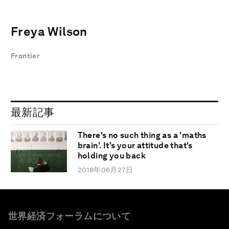
Freya Wilson
Frontier
最新記事
There's no such thing as a 'maths
brain'. It's your attitude that's
holding you back
2018年06月27日
世界経済フォーラムについて