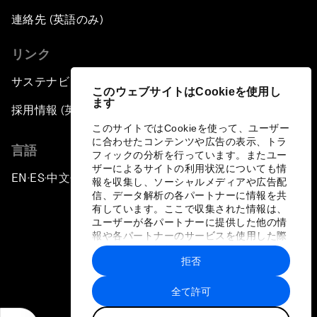
連絡先 (英語のみ)
リンク
サステナビリティへの取り組み
このウェブサイトはCookieを使用し
ます
採用情報 (英語のみ)
このサイトではCookieを使って、ユーザー
に合わせたコンテンツや広告の表示、トラ
言語
フィックの分析を行っています。またユー
ザーによるサイトの利用状況についても情
EN
ES
中文
日本語
▪
▪
▪
報を収集し、ソーシャルメディアや広告配
信、データ解析の各パートナーに情報を共
有しています。ここで収集された情報は、
ユーザーが各パートナーに提供した他の情
報や各パートナーのサービスを使用した際
に収集された情報と組み合わされ、各パー
拒否
トナーによって使用されることがありま
プライバシーポリシーと利用規約
す。
全て許可
サイトマップ