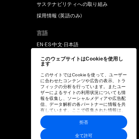
サステナビリティへの取り組み
採用情報 (英語のみ)
て
言語
EN
ES
中文
日本語
▪
▪
▪
このウェブサイトはCookieを使用し
ます
このサイトではCookieを使って、ユーザー
に合わせたコンテンツや広告の表示、トラ
フィックの分析を行っています。またユー
ザーによるサイトの利用状況についても情
報を収集し、ソーシャルメディアや広告配
信、データ解析の各パートナーに情報を共
有しています。ここで収集された情報は、
ユーザーが各パートナーに提供した他の情
報や各パートナーのサービスを使用した際
拒否
に収集された情報と組み合わされ、各パー
トナーによって使用されることがありま
全て許可