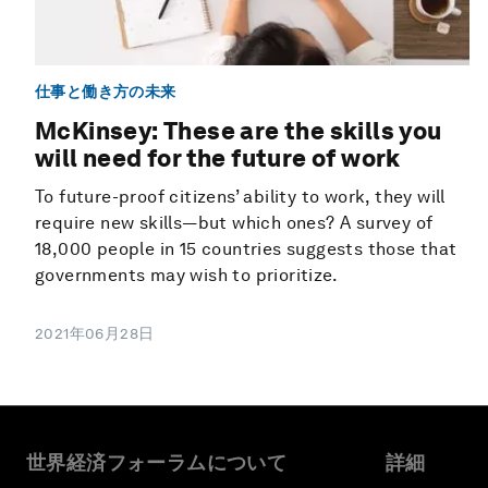
仕事と働き方の未来
McKinsey: These are the skills you
will need for the future of work
To future-proof citizens’ ability to work, they will
require new skills—but which ones? A survey of
18,000 people in 15 countries suggests those that
governments may wish to prioritize.
2021年06月28日
世界経済フォーラムについて
詳細