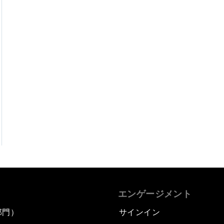
エンゲージメント
部門）
サインイン