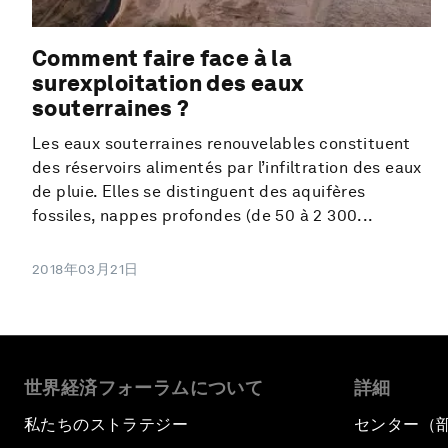
Comment faire face à la
surexploitation des eaux
souterraines ?
Les eaux souterraines renouvelables constituent
des réservoirs alimentés par l’infiltration des eaux
de pluie. Elles se distinguent des aquifères
fossiles, nappes profondes (de 50 à 2 300...
2018年03月21日
世界経済フォーラムについて
詳細
私たちのストラテジー
センター（