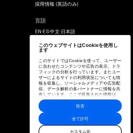
採用情報 (英語のみ)
て
言語
EN
ES
中文
日本語
▪
▪
▪
このウェブサイトはCookieを使用し
ます
このサイトではCookieを使って、ユーザー
に合わせたコンテンツや広告の表示、トラ
フィックの分析を行っています。またユー
ザーによるサイトの利用状況についても情
報を収集し、ソーシャルメディアや広告配
信、データ解析の各パートナーに情報を共
有しています。ここで収集された情報は、
ユーザーが各パートナーに提供した他の情
報や各パートナーのサービスを使用した際
拒否
に収集された情報と組み合わされ、各パー
トナーによって使用されることがありま
全て許可
す。
カスタム化