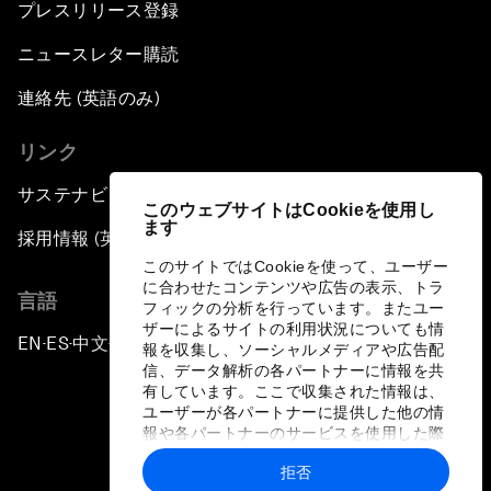
プレスリリース登録
ニュースレター購読
連絡先 (英語のみ)
リンク
サステナビリティへの取り組み
このウェブサイトはCookieを使用し
ます
採用情報 (英語のみ)
このサイトではCookieを使って、ユーザー
に合わせたコンテンツや広告の表示、トラ
言語
フィックの分析を行っています。またユー
ザーによるサイトの利用状況についても情
EN
ES
中文
日本語
▪
▪
▪
報を収集し、ソーシャルメディアや広告配
信、データ解析の各パートナーに情報を共
有しています。ここで収集された情報は、
ユーザーが各パートナーに提供した他の情
報や各パートナーのサービスを使用した際
に収集された情報と組み合わされ、各パー
拒否
トナーによって使用されることがありま