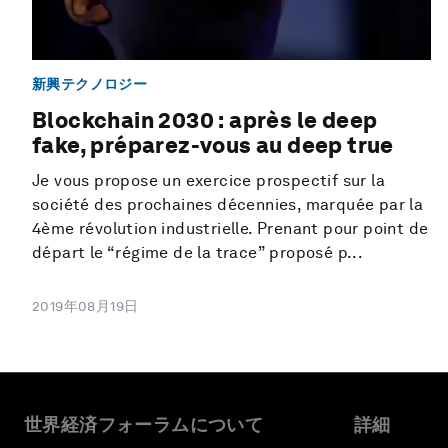
新興テクノロジー
Blockchain 2030 : après le deep
fake, préparez-vous au deep true
Je vous propose un exercice prospectif sur la
société des prochaines décennies, marquée par la
4ème révolution industrielle. Prenant pour point de
départ le “régime de la trace” proposé p...
2019年08月19日
世界経済フォーラムについて
詳細