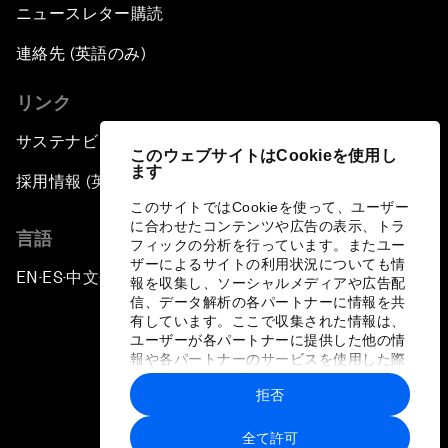
ニュースレター購読
連絡先 (英語のみ)
リンク
サステナビリティへの取り組み
このウェブサイトはCookieを使用し
ます
採用情報 (英語のみ)
このサイトではCookieを使って、ユーザー
に合わせたコンテンツや広告の表示、トラ
言語
フィックの分析を行っています。またユー
ザーによるサイトの利用状況についても情
EN
ES
中文
日本語
▪
▪
▪
報を収集し、ソーシャルメディアや広告配
信、データ解析の各パートナーに情報を共
有しています。ここで収集された情報は、
ユーザーが各パートナーに提供した他の情
報や各パートナーのサービスを使用した際
に収集された情報と組み合わされ、各パー
拒否
トナーによって使用されることがありま
プライバシーポリシーと利用規約
す。
全て許可