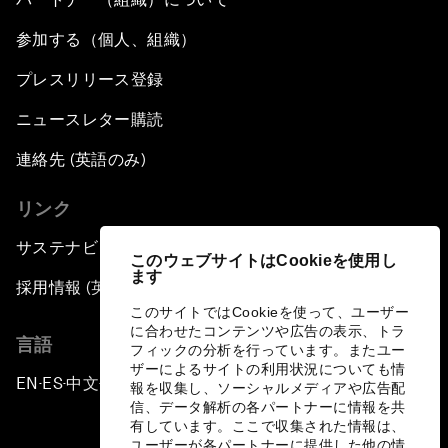
参加する（個人、組織）
プレスリリース登録
ニュースレター購読
連絡先 (英語のみ)
リンク
サステナビリティへの取り組み
このウェブサイトはCookieを使用し
ます
採用情報 (英語のみ)
このサイトではCookieを使って、ユーザー
に合わせたコンテンツや広告の表示、トラ
言語
フィックの分析を行っています。またユー
ザーによるサイトの利用状況についても情
EN
ES
中文
日本語
▪
▪
▪
報を収集し、ソーシャルメディアや広告配
信、データ解析の各パートナーに情報を共
有しています。ここで収集された情報は、
ユーザーが各パートナーに提供した他の情