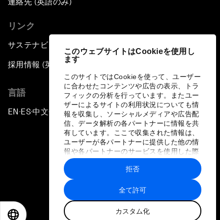
連絡先 (英語のみ)
リンク
サステナビリティへの取り組み
このウェブサイトはCookieを使用し
ます
採用情報 (英語のみ)
このサイトではCookieを使って、ユーザー
に合わせたコンテンツや広告の表示、トラ
言語
フィックの分析を行っています。またユー
ザーによるサイトの利用状況についても情
EN
ES
中文
日本語
▪
▪
▪
報を収集し、ソーシャルメディアや広告配
信、データ解析の各パートナーに情報を共
有しています。ここで収集された情報は、
ユーザーが各パートナーに提供した他の情
報や各パートナーのサービスを使用した際
に収集された情報と組み合わされ、各パー
拒否
トナーによって使用されることがありま
プライバシーポリシーと利用規約
す。
全て許可
サイトマップ
カスタム化
©
2026
世界経済フォーラム
EN
ES
中文
日本語