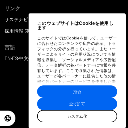
リンク
サステナビリティへの取り組み
このウェブサイトはCookieを使用し
ます
採用情報 (英語のみ)
このサイトではCookieを使って、ユーザー
に合わせたコンテンツや広告の表示、トラ
言語
フィックの分析を行っています。またユー
ザーによるサイトの利用状況についても情
EN
ES
中文
日本語
▪
▪
▪
報を収集し、ソーシャルメディアや広告配
信、データ解析の各パートナーに情報を共
有しています。ここで収集された情報は、
ユーザーが各パートナーに提供した他の情
報や各パートナーのサービスを使用した際
に収集された情報と組み合わされ、各パー
拒否
トナーによって使用されることがありま
プライバシーポリシーと利用規約
す。
全て許可
サイトマップ
カスタム化
©
2026
世界経済フォーラム
EN
ES
中文
日本語