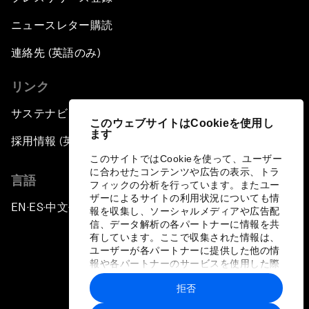
ニュースレター購読
連絡先 (英語のみ)
リンク
サステナビリティへの取り組み
このウェブサイトはCookieを使用し
ます
採用情報 (英語のみ)
このサイトではCookieを使って、ユーザー
に合わせたコンテンツや広告の表示、トラ
言語
フィックの分析を行っています。またユー
ザーによるサイトの利用状況についても情
EN
ES
中文
日本語
▪
▪
▪
報を収集し、ソーシャルメディアや広告配
信、データ解析の各パートナーに情報を共
有しています。ここで収集された情報は、
ユーザーが各パートナーに提供した他の情
報や各パートナーのサービスを使用した際
に収集された情報と組み合わされ、各パー
拒否
トナーによって使用されることがありま
プライバシーポリシーと利用規約
す。