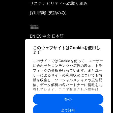
サステナビリティへの取り組み
採用情報 (英語のみ)
て
言語
EN
ES
中文
日本語
▪
▪
▪
このウェブサイトはCookieを使用し
ます
このサイトではCookieを使って、ユーザー
に合わせたコンテンツや広告の表示、トラ
フィックの分析を行っています。またユー
ザーによるサイトの利用状況についても情
報を収集し、ソーシャルメディアや広告配
信、データ解析の各パートナーに情報を共
有しています。ここで収集された情報は、
ユーザーが各パートナーに提供した他の情
報や各パートナーのサービスを使用した際
拒否
に収集された情報と組み合わされ、各パー
トナーによって使用されることがありま
全て許可