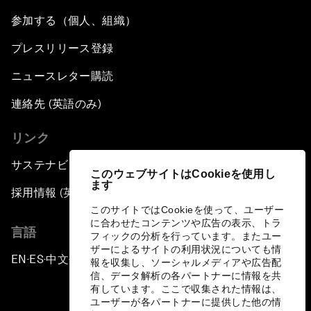
参加する（個人、組織）
プレスリリース登録
ニュースレター購読
連絡先 (英語のみ)
リンク
サステナビリティへの取り組み
このウェブサイトはCookieを使用し
ます
採用情報 (英語のみ)
このサイトではCookieを使って、ユーザー
に合わせたコンテンツや広告の表示、トラ
言語
フィックの分析を行っています。またユー
ザーによるサイトの利用状況についても情
EN
ES
中文
日本語
▪
▪
▪
報を収集し、ソーシャルメディアや広告配
信、データ解析の各パートナーに情報を共
有しています。ここで収集された情報は、
ユーザーが各パートナーに提供した他の情