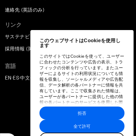
連絡先 (英語のみ)
リンク
サステナビリティへの取り組み
このウェブサイトはCookieを使用し
ます
採用情報 (英語のみ)
このサイトではCookieを使って、ユーザー
に合わせたコンテンツや広告の表示、トラ
言語
フィックの分析を行っています。またユー
ザーによるサイトの利用状況についても情
EN
ES
中文
日本語
▪
▪
▪
報を収集し、ソーシャルメディアや広告配
信、データ解析の各パートナーに情報を共
有しています。ここで収集された情報は、
ユーザーが各パートナーに提供した他の情
報や各パートナーのサービスを使用した際
に収集された情報と組み合わされ、各パー
拒否
トナーによって使用されることがありま
プライバシーポリシーと利用規約
す。
全て許可
サイトマップ