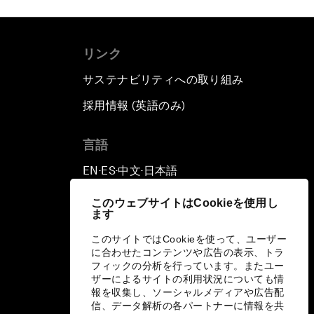
リンク
サステナビリティへの取り組み
採用情報 (英語のみ)
て
言語
EN
ES
中文
日本語
▪
▪
▪
このウェブサイトはCookieを使用し
ます
このサイトではCookieを使って、ユーザー
に合わせたコンテンツや広告の表示、トラ
フィックの分析を行っています。またユー
ザーによるサイトの利用状況についても情
報を収集し、ソーシャルメディアや広告配
信、データ解析の各パートナーに情報を共