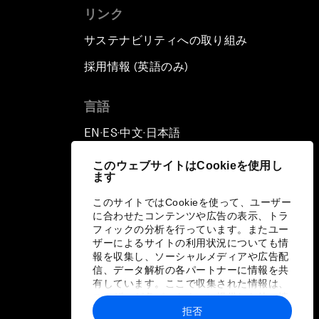
リンク
サステナビリティへの取り組み
採用情報 (英語のみ)
て
言語
EN
ES
中文
日本語
▪
▪
▪
このウェブサイトはCookieを使用し
ます
このサイトではCookieを使って、ユーザー
に合わせたコンテンツや広告の表示、トラ
フィックの分析を行っています。またユー
ザーによるサイトの利用状況についても情
報を収集し、ソーシャルメディアや広告配
信、データ解析の各パートナーに情報を共
有しています。ここで収集された情報は、
ユーザーが各パートナーに提供した他の情
報や各パートナーのサービスを使用した際
拒否