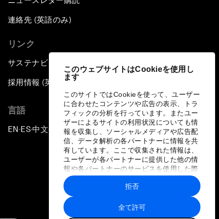
ニュースレター購読
連絡先 (英語のみ)
リンク
サステナビリティへの取り組み
このウェブサイトはCookieを使用し
ます
採用情報 (英語のみ)
このサイトではCookieを使って、ユーザー
に合わせたコンテンツや広告の表示、トラ
言語
フィックの分析を行っています。またユー
ザーによるサイトの利用状況についても情
EN
ES
中文
日本語
▪
▪
▪
報を収集し、ソーシャルメディアや広告配
信、データ解析の各パートナーに情報を共
有しています。ここで収集された情報は、
ユーザーが各パートナーに提供した他の情
報や各パートナーのサービスを使用した際
に収集された情報と組み合わされ、各パー
拒否
トナーによって使用されることがありま
プライバシーポリシーと利用規約
す。
全て許可
サイトマップ