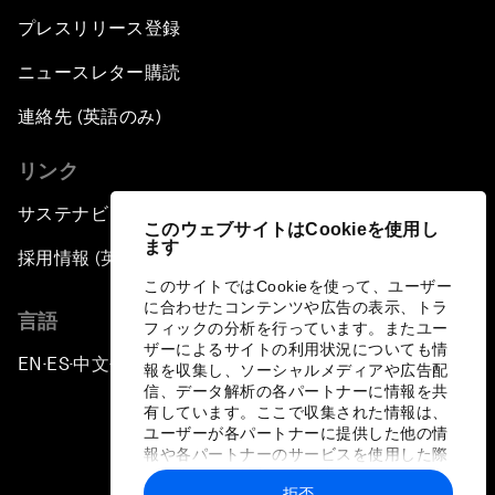
プレスリリース登録
ニュースレター購読
連絡先 (英語のみ)
リンク
サステナビリティへの取り組み
このウェブサイトはCookieを使用し
ます
採用情報 (英語のみ)
このサイトではCookieを使って、ユーザー
に合わせたコンテンツや広告の表示、トラ
言語
フィックの分析を行っています。またユー
ザーによるサイトの利用状況についても情
EN
ES
中文
日本語
▪
▪
▪
報を収集し、ソーシャルメディアや広告配
信、データ解析の各パートナーに情報を共
有しています。ここで収集された情報は、
ユーザーが各パートナーに提供した他の情
報や各パートナーのサービスを使用した際
に収集された情報と組み合わされ、各パー
拒否