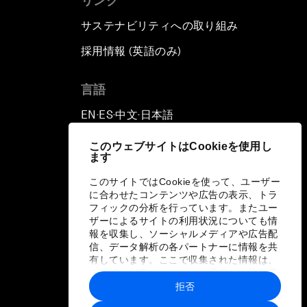
リンク
サステナビリティへの取り組み
採用情報 (英語のみ)
て
言語
EN
ES
中文
日本語
▪
▪
▪
このウェブサイトはCookieを使用し
ます
このサイトではCookieを使って、ユーザー
に合わせたコンテンツや広告の表示、トラ
フィックの分析を行っています。またユー
ザーによるサイトの利用状況についても情
報を収集し、ソーシャルメディアや広告配
信、データ解析の各パートナーに情報を共
有しています。ここで収集された情報は、
ユーザーが各パートナーに提供した他の情
報や各パートナーのサービスを使用した際
拒否
に収集された情報と組み合わされ、各パー