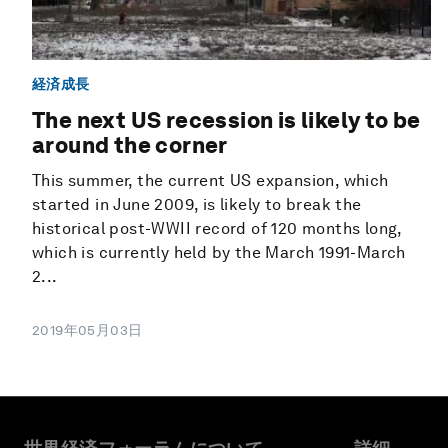
経済成長
The next US recession is likely to be
around the corner
This summer, the current US expansion, which
started in June 2009, is likely to break the
historical post-WWII record of 120 months long,
which is currently held by the March 1991-March
2...
2019年05月03日