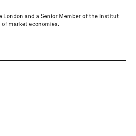
ege London and a Senior Member of the Institut
s of market economies.