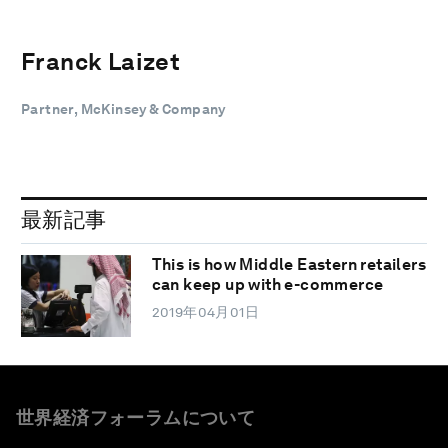
Franck Laizet
Partner, McKinsey & Company
最新記事
This is how Middle Eastern retailers
can keep up with e-commerce
2019年04月01日
世界経済フォーラムについて