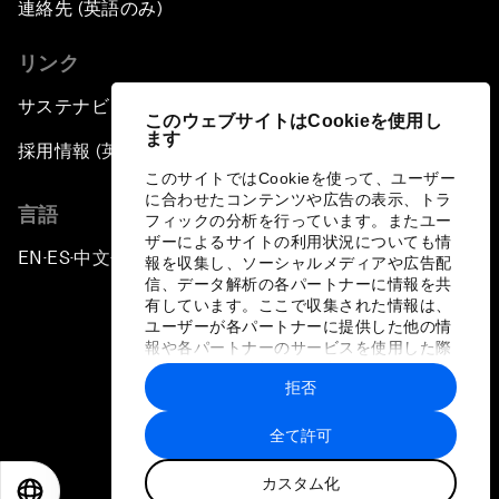
連絡先 (英語のみ)
リンク
サステナビリティへの取り組み
このウェブサイトはCookieを使用し
ます
採用情報 (英語のみ)
このサイトではCookieを使って、ユーザー
に合わせたコンテンツや広告の表示、トラ
言語
フィックの分析を行っています。またユー
ザーによるサイトの利用状況についても情
EN
ES
中文
日本語
▪
▪
▪
報を収集し、ソーシャルメディアや広告配
信、データ解析の各パートナーに情報を共
有しています。ここで収集された情報は、
ユーザーが各パートナーに提供した他の情
報や各パートナーのサービスを使用した際
に収集された情報と組み合わされ、各パー
拒否
トナーによって使用されることがありま
プライバシーポリシーと利用規約
す。
全て許可
サイトマップ
カスタム化
©
2026
世界経済フォーラム
EN
ES
中文
日本語