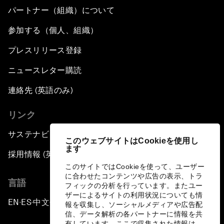
パートナー（組織）について
参加する（個人、組織）
プレスリリース登録
ニュースレター購読
連絡先 (英語のみ)
リンク
サステナビリティへの取り組み
このウェブサイトはCookieを使用し
ます
採用情報 (英語のみ)
このサイトではCookieを使って、ユーザー
に合わせたコンテンツや広告の表示、トラ
言語
フィックの分析を行っています。またユー
ザーによるサイトの利用状況についても情
EN
ES
中文
日本語
▪
▪
▪
報を収集し、ソーシャルメディアや広告配
信、データ解析の各パートナーに情報を共
有しています。ここで収集された情報は、