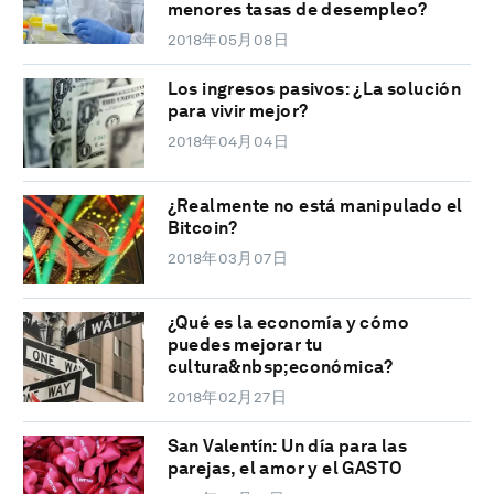
menores tasas de desempleo?
2018年05月08日
Los ingresos pasivos: ¿La solución
para vivir mejor?
2018年04月04日
¿Realmente no está manipulado el
Bitcoin?
2018年03月07日
¿Qué es la economía y cómo
puedes mejorar tu
cultura&nbsp;económica?
2018年02月27日
San Valentín: Un día para las
parejas, el amor y el GASTO