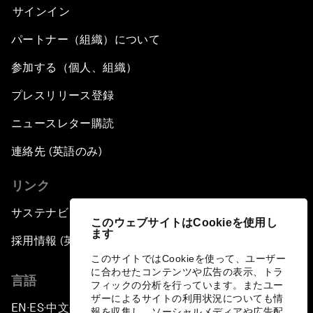
サインイン
パートナー（組織）について
参加する（個人、組織）
プレスリリース登録
ニュースレター購読
連絡先 (英語のみ)
リンク
サステナビリティへの取り組み
このウェブサイトはCookieを使用し
ます
採用情報 (英語のみ)
このサイトではCookieを使って、ユーザー
に合わせたコンテンツや広告の表示、トラ
言語
フィックの分析を行っています。またユー
ザーによるサイトの利用状況についても情
EN
ES
中文
日本語
▪
▪
▪
報を収集し、ソーシャルメディアや広告配