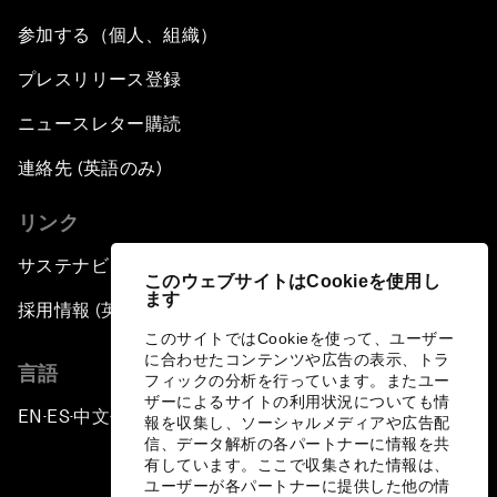
参加する（個人、組織）
プレスリリース登録
ニュースレター購読
連絡先 (英語のみ)
リンク
サステナビリティへの取り組み
このウェブサイトはCookieを使用し
ます
採用情報 (英語のみ)
このサイトではCookieを使って、ユーザー
に合わせたコンテンツや広告の表示、トラ
言語
フィックの分析を行っています。またユー
ザーによるサイトの利用状況についても情
EN
ES
中文
日本語
▪
▪
▪
報を収集し、ソーシャルメディアや広告配
信、データ解析の各パートナーに情報を共
有しています。ここで収集された情報は、
ユーザーが各パートナーに提供した他の情