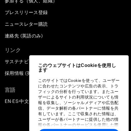
参加する（個人、組織）
プレスリリース登録
ニュースレター購読
連絡先 (英語のみ)
リンク
サステナビリティへの取り組み
このウェブサイトはCookieを使用し
ます
採用情報 (英語のみ)
このサイトではCookieを使って、ユーザー
に合わせたコンテンツや広告の表示、トラ
言語
フィックの分析を行っています。またユー
ザーによるサイトの利用状況についても情
EN
ES
中文
日本語
▪
▪
▪
報を収集し、ソーシャルメディアや広告配
信、データ解析の各パートナーに情報を共
有しています。ここで収集された情報は、
ユーザーが各パートナーに提供した他の情
報や各パートナーのサービスを使用した際
に収集された情報と組み合わされ、各パー