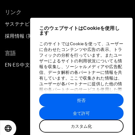
リンク
サステナビリティへの取り組み
このウェブサイトはCookieを使用し
ます
採用情報 (英語のみ)
このサイトではCookieを使って、ユーザー
に合わせたコンテンツや広告の表示、トラ
言語
フィックの分析を行っています。またユー
ザーによるサイトの利用状況についても情
EN
ES
中文
日本語
▪
▪
▪
報を収集し、ソーシャルメディアや広告配
信、データ解析の各パートナーに情報を共
有しています。ここで収集された情報は、
ユーザーが各パートナーに提供した他の情
報や各パートナーのサービスを使用した際
に収集された情報と組み合わされ、各パー
拒否
トナーによって使用されることがありま
プライバシーポリシーと利用規約
す。
全て許可
サイトマップ
カスタム化
©
2026
世界経済フォーラム
EN
ES
中文
日本語