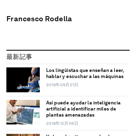
Francesco Rodella
最新記事
Los lingüistas que enseñan a leer,
hablar y escuchar a las máquinas
2019年09月21日
Así puede ayudar la inteligencia
artificial a identificar miles de
plantas amenazadas
2018年12月06日