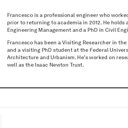
Francesco is a professional engineer who worked
prior to returning to academia in 2012. He holds 
Engineering Management and a PhD in Civil Engi
Francesco has been a Visiting Researcher in the
and a visiting PhD student at the Federal Univers
Architecture and Urbanism. He's worked on rese
well as the Isaac Newton Trust.