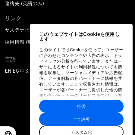
連絡先 (英語のみ)
リンク
サステナビリティへの取り組み
このウェブサイトはCookieを使用し
ます
採用情報 (英語のみ)
このサイトではCookieを使って、ユーザー
に合わせたコンテンツや広告の表示、トラ
言語
フィックの分析を行っています。またユー
ザーによるサイトの利用状況についても情
EN
ES
中文
日本語
▪
▪
▪
報を収集し、ソーシャルメディアや広告配
信、データ解析の各パートナーに情報を共
有しています。ここで収集された情報は、
ユーザーが各パートナーに提供した他の情
報や各パートナーのサービスを使用した際
に収集された情報と組み合わされ、各パー
拒否
トナーによって使用されることがありま
プライバシーポリシーと利用規約
す。
全て許可
サイトマップ
カスタム化
©
2026
世界経済フォーラム
EN
ES
中文
日本語