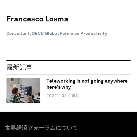
Francesco Losma
Consultant, OECD Global Forum on Productivity
最新記事
Teleworking is not going anywhere -
here's why
2022年02月15日
世界経済フォーラムについて