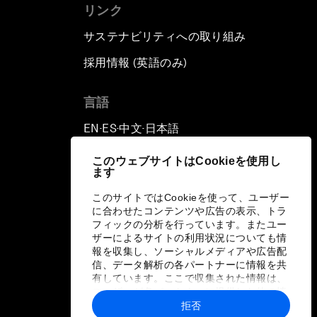
リンク
サステナビリティへの取り組み
採用情報 (英語のみ)
て
言語
EN
ES
中文
日本語
▪
▪
▪
このウェブサイトはCookieを使用し
ます
このサイトではCookieを使って、ユーザー
に合わせたコンテンツや広告の表示、トラ
フィックの分析を行っています。またユー
ザーによるサイトの利用状況についても情
報を収集し、ソーシャルメディアや広告配
信、データ解析の各パートナーに情報を共
有しています。ここで収集された情報は、
ユーザーが各パートナーに提供した他の情
報や各パートナーのサービスを使用した際
拒否