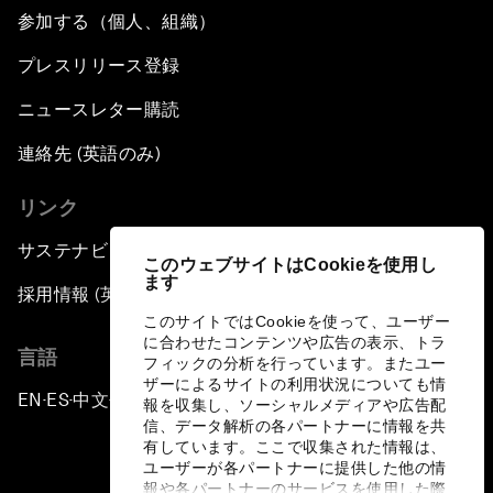
参加する（個人、組織）
プレスリリース登録
ニュースレター購読
連絡先 (英語のみ)
リンク
サステナビリティへの取り組み
このウェブサイトはCookieを使用し
ます
採用情報 (英語のみ)
このサイトではCookieを使って、ユーザー
に合わせたコンテンツや広告の表示、トラ
言語
フィックの分析を行っています。またユー
ザーによるサイトの利用状況についても情
EN
ES
中文
日本語
▪
▪
▪
報を収集し、ソーシャルメディアや広告配
信、データ解析の各パートナーに情報を共
有しています。ここで収集された情報は、
ユーザーが各パートナーに提供した他の情
報や各パートナーのサービスを使用した際