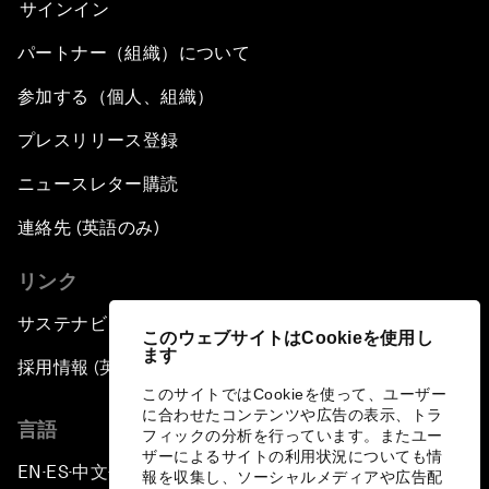
サインイン
パートナー（組織）について
参加する（個人、組織）
プレスリリース登録
ニュースレター購読
連絡先 (英語のみ)
リンク
サステナビリティへの取り組み
このウェブサイトはCookieを使用し
ます
採用情報 (英語のみ)
このサイトではCookieを使って、ユーザー
に合わせたコンテンツや広告の表示、トラ
言語
フィックの分析を行っています。またユー
ザーによるサイトの利用状況についても情
EN
ES
中文
日本語
▪
▪
▪
報を収集し、ソーシャルメディアや広告配