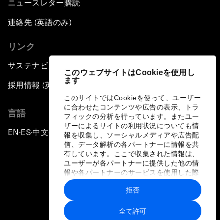
ニュースレター購読
連絡先 (英語のみ)
リンク
サステナビリティへの取り組み
このウェブサイトはCookieを使用し
ます
採用情報 (英語のみ)
このサイトではCookieを使って、ユーザー
に合わせたコンテンツや広告の表示、トラ
言語
フィックの分析を行っています。またユー
ザーによるサイトの利用状況についても情
EN
ES
中文
日本語
▪
▪
▪
報を収集し、ソーシャルメディアや広告配
信、データ解析の各パートナーに情報を共
有しています。ここで収集された情報は、
ユーザーが各パートナーに提供した他の情
報や各パートナーのサービスを使用した際
に収集された情報と組み合わされ、各パー
拒否
トナーによって使用されることがありま
プライバシーポリシーと利用規約
す。
全て許可
サイトマップ