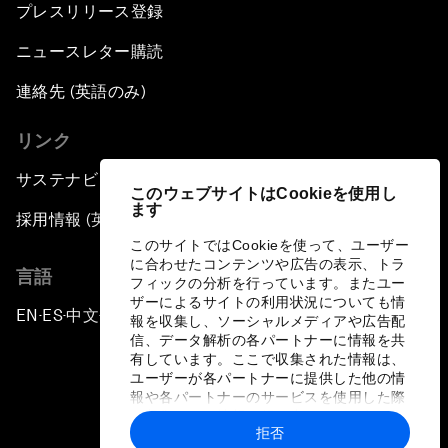
プレスリリース登録
ニュースレター購読
連絡先 (英語のみ)
リンク
サステナビリティへの取り組み
このウェブサイトはCookieを使用し
ます
採用情報 (英語のみ)
このサイトではCookieを使って、ユーザー
に合わせたコンテンツや広告の表示、トラ
言語
フィックの分析を行っています。またユー
ザーによるサイトの利用状況についても情
EN
ES
中文
日本語
▪
▪
▪
報を収集し、ソーシャルメディアや広告配
信、データ解析の各パートナーに情報を共
有しています。ここで収集された情報は、
ユーザーが各パートナーに提供した他の情
報や各パートナーのサービスを使用した際
に収集された情報と組み合わされ、各パー
拒否
トナーによって使用されることがありま