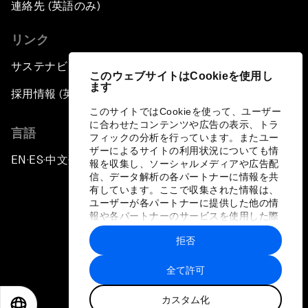
連絡先 (英語のみ)
リンク
サステナビリティへの取り組み
このウェブサイトはCookieを使用し
ます
採用情報 (英語のみ)
このサイトではCookieを使って、ユーザー
に合わせたコンテンツや広告の表示、トラ
言語
フィックの分析を行っています。またユー
ザーによるサイトの利用状況についても情
EN
ES
中文
日本語
▪
▪
▪
報を収集し、ソーシャルメディアや広告配
信、データ解析の各パートナーに情報を共
有しています。ここで収集された情報は、
ユーザーが各パートナーに提供した他の情
報や各パートナーのサービスを使用した際
に収集された情報と組み合わされ、各パー
拒否
トナーによって使用されることがありま
プライバシーポリシーと利用規約
す。
全て許可
サイトマップ
カスタム化
©
2026
世界経済フォーラム
EN
ES
中文
日本語