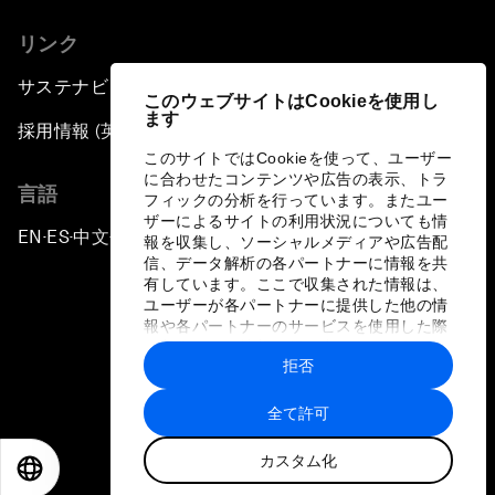
リンク
サステナビリティへの取り組み
このウェブサイトはCookieを使用し
ます
採用情報 (英語のみ)
このサイトではCookieを使って、ユーザー
に合わせたコンテンツや広告の表示、トラ
言語
フィックの分析を行っています。またユー
ザーによるサイトの利用状況についても情
EN
ES
中文
日本語
▪
▪
▪
報を収集し、ソーシャルメディアや広告配
信、データ解析の各パートナーに情報を共
有しています。ここで収集された情報は、
ユーザーが各パートナーに提供した他の情
報や各パートナーのサービスを使用した際
に収集された情報と組み合わされ、各パー
拒否
トナーによって使用されることがありま
プライバシーポリシーと利用規約
す。
全て許可
サイトマップ
カスタム化
©
2026
世界経済フォーラム
EN
ES
中文
日本語