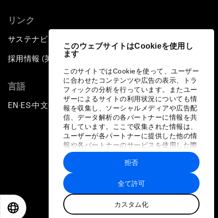
リンク
サステナビリティへの取り組み
このウェブサイトはCookieを使用し
ます
採用情報 (英語のみ)
このサイトではCookieを使って、ユーザー
に合わせたコンテンツや広告の表示、トラ
言語
フィックの分析を行っています。またユー
ザーによるサイトの利用状況についても情
EN
ES
中文
日本語
▪
▪
▪
報を収集し、ソーシャルメディアや広告配
信、データ解析の各パートナーに情報を共
有しています。ここで収集された情報は、
ユーザーが各パートナーに提供した他の情
報や各パートナーのサービスを使用した際
に収集された情報と組み合わされ、各パー
拒否
トナーによって使用されることがありま
プライバシーポリシーと利用規約
す。
全て許可
サイトマップ
カスタム化
©
2026
世界経済フォーラム
EN
ES
中文
日本語