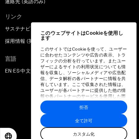
連絡先 (英語のみ)
リンク
サステナビリティへの取り組み
このウェブサイトはCookieを使用し
ます
採用情報 (英語のみ)
このサイトではCookieを使って、ユーザー
に合わせたコンテンツや広告の表示、トラ
言語
フィックの分析を行っています。またユー
ザーによるサイトの利用状況についても情
EN
ES
中文
日本語
▪
▪
▪
報を収集し、ソーシャルメディアや広告配
信、データ解析の各パートナーに情報を共
有しています。ここで収集された情報は、
ユーザーが各パートナーに提供した他の情
報や各パートナーのサービスを使用した際
に収集された情報と組み合わされ、各パー
拒否
トナーによって使用されることがありま
プライバシーポリシーと利用規約
す。
全て許可
サイトマップ
カスタム化
©
2026
世界経済フォーラム
EN
ES
中文
日本語