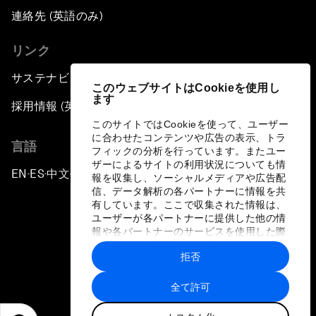
連絡先 (英語のみ)
リンク
サステナビリティへの取り組み
このウェブサイトはCookieを使用し
ます
採用情報 (英語のみ)
このサイトではCookieを使って、ユーザー
に合わせたコンテンツや広告の表示、トラ
言語
フィックの分析を行っています。またユー
ザーによるサイトの利用状況についても情
EN
ES
中文
日本語
▪
▪
▪
報を収集し、ソーシャルメディアや広告配
信、データ解析の各パートナーに情報を共
有しています。ここで収集された情報は、
ユーザーが各パートナーに提供した他の情
報や各パートナーのサービスを使用した際
に収集された情報と組み合わされ、各パー
拒否
トナーによって使用されることがありま
プライバシーポリシーと利用規約
す。
全て許可
サイトマップ