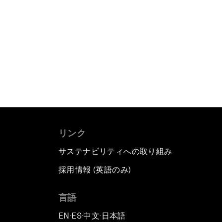
リンク
サステナビリティへの取り組み
採用情報 (英語のみ)
て
言語
EN
ES
中文
日本語
▪
▪
▪