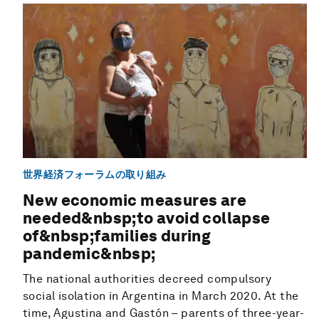
世界経済フォーラムの取り組み
New economic measures are
needed&nbsp;to avoid collapse
of&nbsp;families during
pandemic&nbsp;
The national authorities decreed compulsory
social isolation in Argentina in March 2020. At the
time, Agustina and Gastón – parents of three-year-