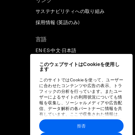
リンク
サステナビリティへの取り組み
採用情報 (英語のみ)
て
言語
EN
ES
中文
日本語
▪
▪
▪
このウェブサイトはCookieを使用し
ます
このサイトではCookieを使って、ユーザー
に合わせたコンテンツや広告の表示、トラ
フィックの分析を行っています。またユー
ザーによるサイトの利用状況についても情
報を収集し、ソーシャルメディアや広告配
信、データ解析の各パートナーに情報を共
有しています。ここで収集された情報は、
ユーザーが各パートナーに提供した他の情
報や各パートナーのサービスを使用した際
拒否
に収集された情報と組み合わされ、各パー