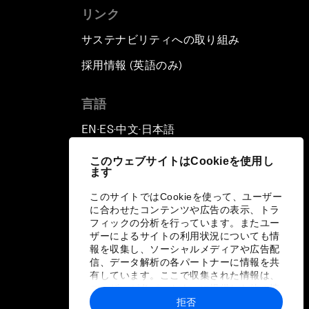
リンク
サステナビリティへの取り組み
採用情報 (英語のみ)
て
言語
EN
ES
中文
日本語
▪
▪
▪
このウェブサイトはCookieを使用し
ます
このサイトではCookieを使って、ユーザー
に合わせたコンテンツや広告の表示、トラ
フィックの分析を行っています。またユー
ザーによるサイトの利用状況についても情
報を収集し、ソーシャルメディアや広告配
信、データ解析の各パートナーに情報を共
有しています。ここで収集された情報は、
ユーザーが各パートナーに提供した他の情
報や各パートナーのサービスを使用した際
拒否