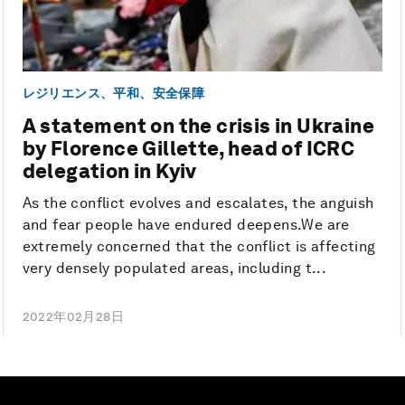
レジリエンス、平和、安全保障
A statement on the crisis in Ukraine
by Florence Gillette, head of ICRC
delegation in Kyiv
As the conflict evolves and escalates, the anguish
and fear people have endured deepens.We are
extremely concerned that the conflict is affecting
very densely populated areas, including t...
2022年02月28日