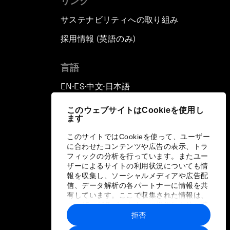
リンク
サステナビリティへの取り組み
採用情報 (英語のみ)
て
言語
EN
ES
中文
日本語
▪
▪
▪
このウェブサイトはCookieを使用し
ます
このサイトではCookieを使って、ユーザー
に合わせたコンテンツや広告の表示、トラ
フィックの分析を行っています。またユー
ザーによるサイトの利用状況についても情
報を収集し、ソーシャルメディアや広告配
信、データ解析の各パートナーに情報を共
有しています。ここで収集された情報は、
ユーザーが各パートナーに提供した他の情
報や各パートナーのサービスを使用した際
拒否
に収集された情報と組み合わされ、各パー